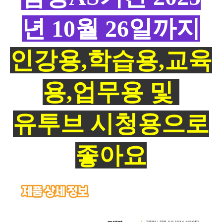
년 10월 26일까지
인강용,학습용,교육
용,업무용 및
유투브 시청용으로
좋아요