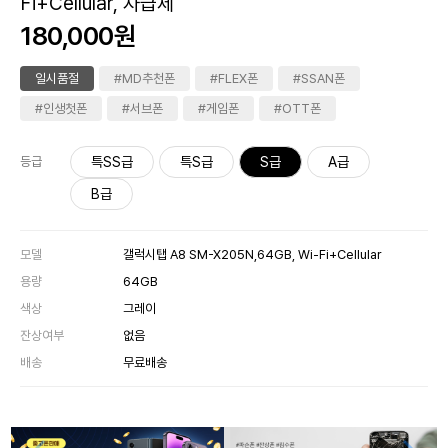
Fi+Cellular, 자급제
180,000원
일시품절
#MD추천폰
#FLEX폰
#SSAN폰
#인생첫폰
#서브폰
#게임폰
#OTT폰
특SS급
특S급
S급
A급
등급
B급
모델
갤럭시탭 A8 SM-X205N,64GB, Wi-Fi+Cellular
용량
64GB
색상
그레이
잔상여부
없음
배송
무료배송