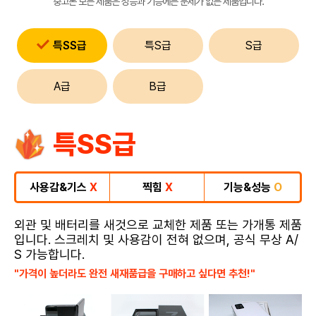
중고폰 모든 제품은 성능과 기능에는 문제가 없는 제품입니다.
특SS급
특S급
S급
A급
B급
특SS급
사용감&기스
X
찍힘
X
기능&성능
O
외관 및 배터리를 새것으로 교체한 제품 또는 가개통 제품
입니다. 스크레치 및 사용감이 전혀 없으며, 공식 무상 A/
S 가능합니다.
"가격이 높더라도 완전 새재품급을 구매하고 싶다면 추천!"