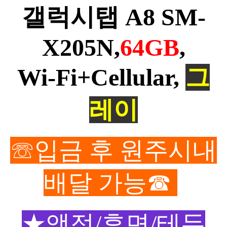
갤럭시탭 A8 SM-
X205N,
64GB
,
Wi-Fi+Cellular,
그
레이
☏
입금 후 원주시내
배달 가능☎
★액정/후면/테두