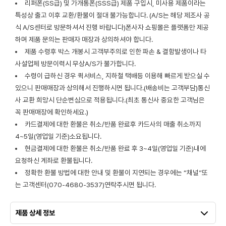
리퍼폰(SS급) 및 가개통폰(SSS급) 제품 구입시, 미사용 제품이라는
특성상 출고 이후 교환/환불이 절대 불가능합니다. (A/S는 해당 제조사 공
식 A/S센터로 방문하셔서 진행 바랍니다)폰사자 쇼핑몰은 플랫폼만 제공
하며 제품 문의는 판매자 매장과 상의하셔야 합니다.
제품 수령후 박스 개봉시 고객부주의로 인한 파손 & 결함발생이나 타
사설업체 방문이력시 무상A/S가 불가합니다.
수령이 급하신 경우 퀵서비스, 지하철 택배등 이용해 빠르게 받으실 수
있으니 판매매장과 상의해서 진행하시면 됩니다.(배송비는 고객부담)통신
사 교환 희망시 단순변심으로 적용됩니다.(최초 통신사 중요한 고객님은
꼭 판매매장에 확인하세요.)
카드결제에 대한 환불은 취소/반품 완료후 카드사의 매출 취소까지
4~5일(영업일 기준)소요됩니다.
현금결제에 대한 환불은 취소/반품 완료 후 3~4일(영업일 기준)내에
요청하신 계좌로 환불됩니다.
정확한 환불 방법에 대한 안내 및 환불이 지연되는 경우에는 “채널”또
는 고객센터(070-4680-3537)연락주시면 됩니다.
제품 상세 정보