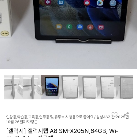
인강용,학습용,교육용,업무용 및 유투브 시청용으로 좋아요 / 삼성AS기간 2025년
10월 26일까지/당근
[갤럭시] 갤럭시탭 A8 SM-X205N,64GB, Wi-