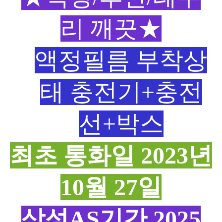
리 깨끗★
액정필름 부착상
태 충전기+충전
선+박스
최초 통화일 2023년
10월 27일
삼성AS기간 2025