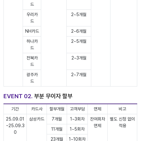
드
우리카
2~5개월
드
NH카드
2~6개월
하나카
2~5개월
드
전북카
2~3개월
드
광주카
2~7개월
드
EVENT 02.
부분 무이자 할부
기간
카드사
할부개월
고객부담
면제
비고
25.09.01
삼성카드
7개월
1~3회차
잔여회차
별도 신청 없이
~25.09.3
면제
적용
11개월
1~5회차
0
23개월
1~10회차