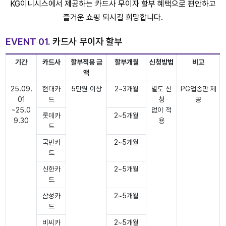
KG이니시스에서 제공하는 카드사 무이자 할부 혜택으로 편안하고
즐거운 쇼핑 되시길 희망합니다.
EVENT 01.
카드사 무이자 할부
기간
카드사
할부적용 금
할부개월
신청방법
비고
액
25.09.
현대카
5만원 이상
2~3개월
별도 신
PG업종만 제
01
드
청
공
~25.0
없이 적
롯데카
2~5개월
9.30
용
드
국민카
2~5개월
드
신한카
2~5개월
드
삼성카
2~5개월
드
비씨카
2~5개월